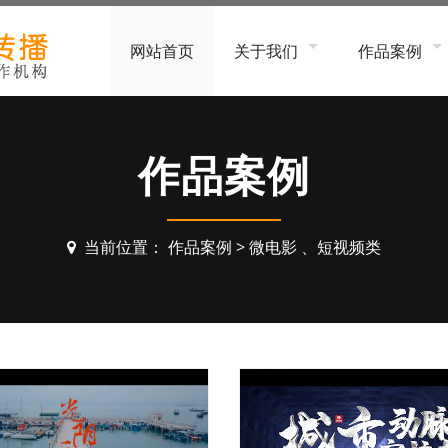
网站首页
关于我们
作品案例
公司简介
工厂、企业形
服务流程
软件、平台、
作品案例
招贤纳士
家居办公、电
金融、科技服
当前位置：
作品案例
>
微电影 、短视频类
建筑装饰、工
食品饮料、生
生物医疗、美
团队、个人形
MG动画
3D动画