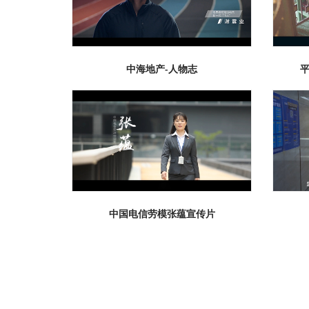
中海地产-人物志
中国电信劳模张蕴宣传片