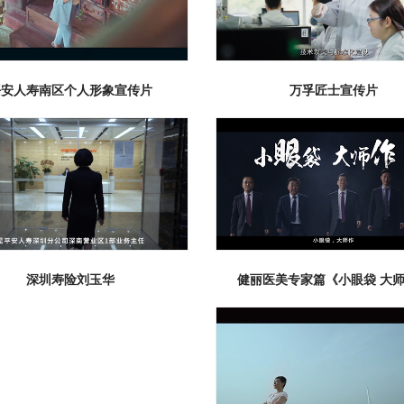
微电影 、短
其他类
平安人寿南区个人形象宣传片
万孚匠士宣传片
健丽医美专家篇《小眼袋 大
深圳寿险刘玉华