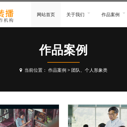
网站首页
关于我们
作品案例
公司简介
工厂、企业形
服务流程
软件、平台、
作品案例
招贤纳士
家居办公、电
金融、科技服
当前位置：
作品案例
>
团队、个人形象类
建筑装饰、工
食品饮料、生
生物医疗、美
团队、个人形
MG动画
3D动画