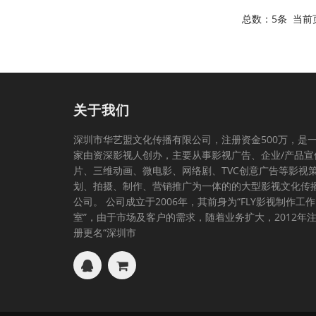
总数：5条 当前
关于我们
深圳市华艺盟文化传播有限公司，注册资金500万，是
家由资深影视人创办，主要从事影视广告、企业/产品宣
片、三维动画、微电影、网络剧、TVC创意广告等影视
划、拍摄、制作、营销推广为一体的的大型影视文化传
公司。 公司成立于2006年，其前身为“FLY影视制作工作
室”，由于市场及客户的需求，随着业务扩大，2012年
册更名“深圳市