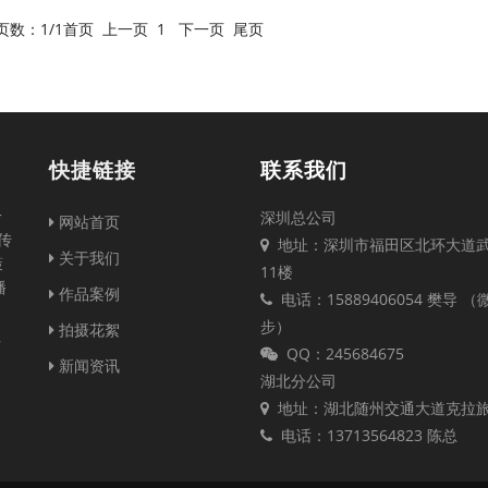
页数：
1
/1
首页
上一页
1
下一页
尾页
快捷链接
联系我们
一
深圳总公司
网站首页
传
地址：深圳市福田区北环大道
关于我们
策
11楼
播
作品案例
电话：15889406054 樊导 
步）
拍摄花絮
注
QQ：245684675
新闻资讯
湖北分公司
地址：湖北随州交通大道克拉
电话：13713564823 陈总