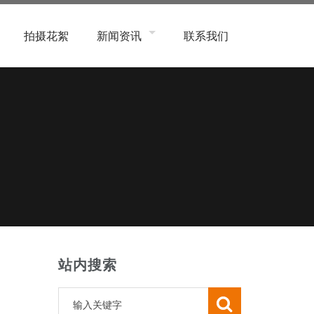
拍摄花絮
新闻资讯
联系我们
象类
公司新闻
系统类
行业新闻
子数码、产品类
常见问题
务类
程、商业、航拍类
活用品类
容美妆类
象类
站内搜索