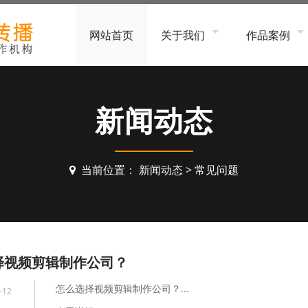
网站首页
关于我们
作品案例
公司简介
工厂、企业形
服务流程
软件、平台、
新闻动态
招贤纳士
家居办公、电
金融、科技服
当前位置：
新闻动态
>
常见问题
建筑装饰、工
食品饮料、生
生物医疗、美
团队、个人形
择视频剪辑制作公司？
MG动画
怎么选择视频剪辑制作公司？...
-12
3D动画